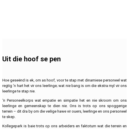
Uit die hoof se pen
Hoe geseënd is ek, om as hoof, voor te stap met dinamiese personeel wat
regtig ‘n hart het vir ons leerlinge; wat nie bang is om die ekstra myl vir ons
leerlinge te stap nie.
‘n Personeelkorps wat empatie en simpatie het en nie skroom om ons
leerlinge en gemeenskap te dien nie. Ons is trots op ons spoggerige
terrein – dit dra by om die veilige hawe vir ouers, leerlinge en ons personeel
te skep.
Kollegepark is baie trots op ons arbeiders en faktotum wat die terrein en